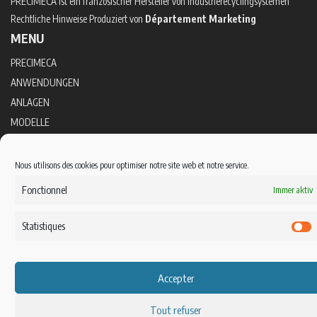
PRECIMECA ist ein französischer Hersteller von Industrierecyclingsystemen
Rechtliche Hinweise Produziert von
Département Marketing
MENU
PRECIMECA
ANWENDUNGEN
ANLAGEN
MODELLE
FOTO- UND VIDEOGALERIE
KONTAKT
Nous utilisons des cookies pour optimiser notre site web et notre service.
Fonctionnel
Immer aktiv
Statistiques
S
Accepter
Tout refuser