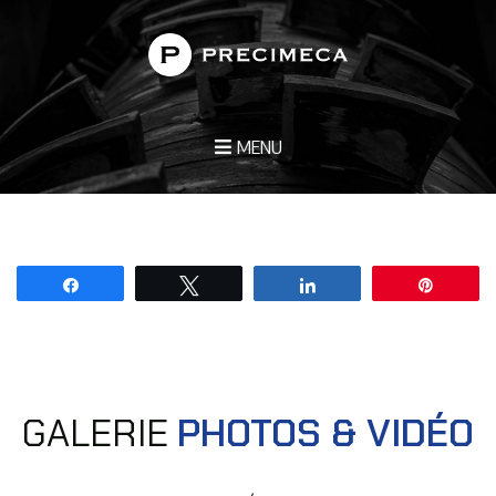
MENU
Partagez
Tweetez
Partagez
Épingle
GALERIE
PHOTOS & VIDÉO