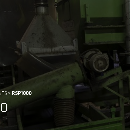
NTS
>
RSP1000
00