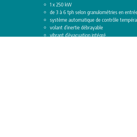
1 x 250 kW
de 3 à 6 tph selon granulométries en entrée
système automatique de contrôle températ
volant d’inertie débrayable
vibrant d’évacuation intégré
À PROPOS