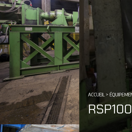
ACCUEIL
>
ÉQUIPEME
RSP10