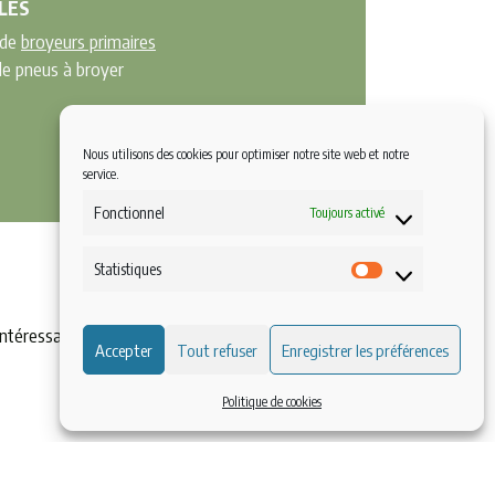
LES
 de
broyeurs primaires
 de pneus à broyer
Nous utilisons des cookies pour optimiser notre site web et notre
service.
Fonctionnel
Toujours activé
Statistiques
Statistiques
intéressante en permettant de multiplier par deux
Accepter
Tout refuser
Enregistrer les préférences
Politique de cookies