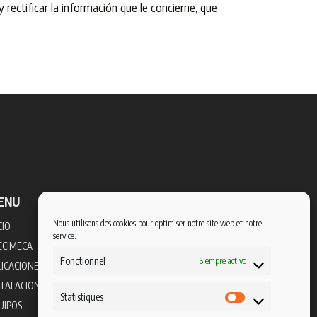
rectificar la información que le concierne, que
ENU
SEGUIRNOS
Nous utilisons des cookies pour optimiser notre site web et notre
CIO
service.
ECIMECA
Fonctionnel
Siempre activo
LICACIONES
STALACIONES
Statistiques
Statistiques
UIPOS