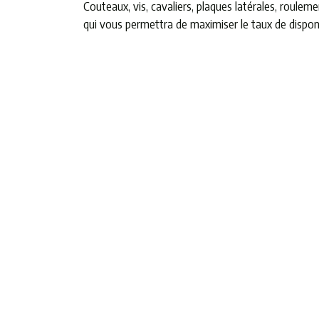
Couteaux, vis, cavaliers, plaques latérales, rou
qui vous permettra de maximiser le taux de disponi
À PROPOS
PRECIMECA est un fabricant français de broyeurs industriels
Mentions légales
Réalisé par
Département Marketing