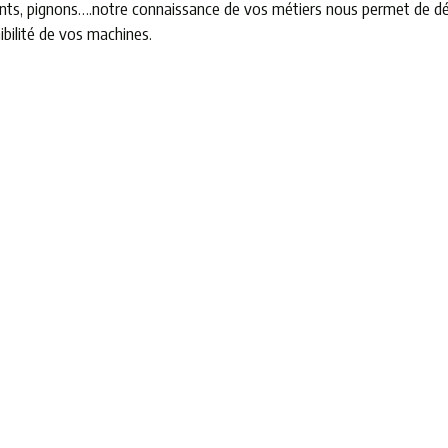
lements, pignons….notre connaissance de vos métiers nous permet de
bilité de vos machines.
M
AC
PR
AP
IN
ÉQ