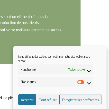
es sont un élément clé dans la
roduction de nos clients.
ont votre meilleure garantie de succès.
Nous utilisons des cookies pour optimiser notre site web et notre
service.
Fonctionnel
Toujours activé
Statistiques
Statistiques
t de pièces détachées dans nos ateliers ou au
Accepter
Tout refuser
Enregistrer les préférences